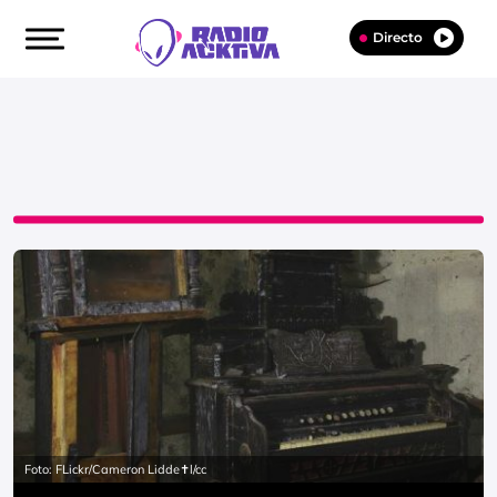
Directo
Foto: FLickr/Cameron Lidde✝l/cc