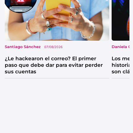
Santiago Sánchez
Daniela G
07/08/2026
¿Le hackearon el correo? El primer
Los mejo
paso que debe dar para evitar perder
historia
sus cuentas
son clá