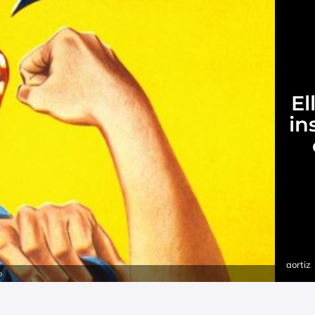
El
in
aortiz
o