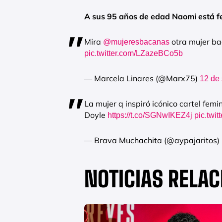
A sus 95 años de edad Naomi está fe
Mira
otra mujer ba
@mujeresbacanas
pic.twitter.com/LZazeBCo5b
— Marcela Linares (@Marx75)
12 de
La mujer q inspiró icónico cartel fem
Doyle
https://t.co/SGNwIKEZ4j
pic.twi
— Brava Muchachita (@aypajaritos)
NOTICIAS RELA