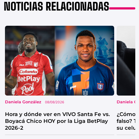
NOTICIAS RELACIONADAS
Daniela González
Daniela G
08/08/2026
Hora y dónde ver en VIVO Santa Fe vs.
¿Cómo s
Boyacá Chico HOY por la Liga BetPlay
falso? 
2026-2
su celul