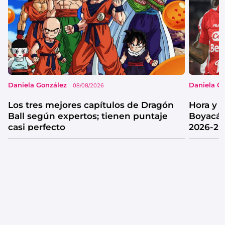
Daniela González
Daniela G
08/08/2026
Los tres mejores capítulos de Dragón
Hora y 
Ball según expertos; tienen puntaje
Boyacá 
casi perfecto
2026-2