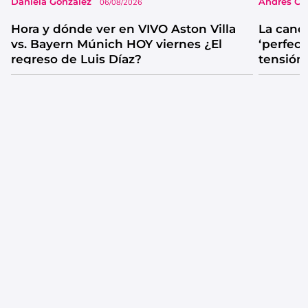
Daniela González
Andrés Co
06/08/2026
Hora y dónde ver en VIVO Aston Villa
La canc
vs. Bayern Múnich HOY viernes ¿El
‘perfecta
regreso de Luis Díaz?
tensión
catarsis