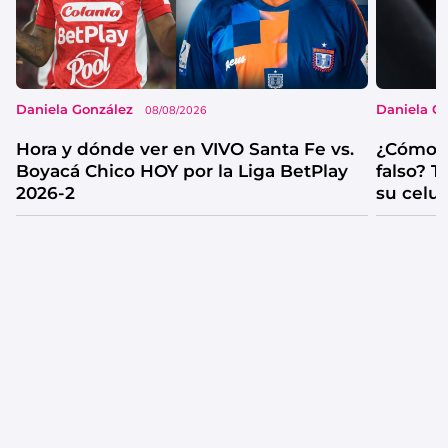
Daniela González
Daniela G
08/08/2026
Hora y dónde ver en VIVO Santa Fe vs.
¿Cómo s
Boyacá Chico HOY por la Liga BetPlay
falso? 
2026-2
su celul