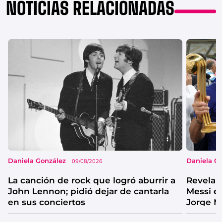
NOTICIAS RELACIONADAS
Daniela González
Daniela G
09/08/2026
La canción de rock que logró aburrir a
Revelan
John Lennon; pidió dejar de cantarla
Messi e
en sus conciertos
Jorge M