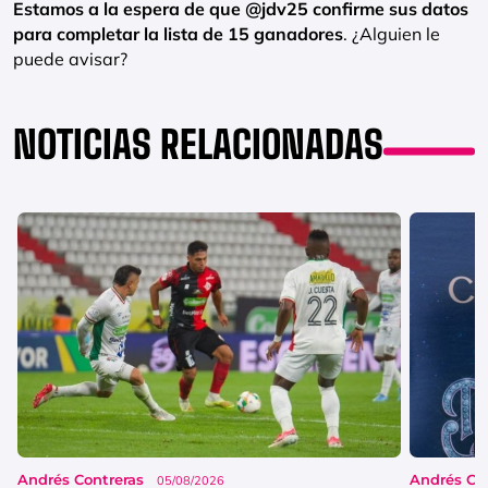
Estamos a la espera de que @jdv25 confirme sus datos
para completar la lista de 15 ganadores
. ¿Alguien le
puede avisar?
NOTICIAS RELACIONADAS
Andrés Contreras
Andrés Co
05/08/2026