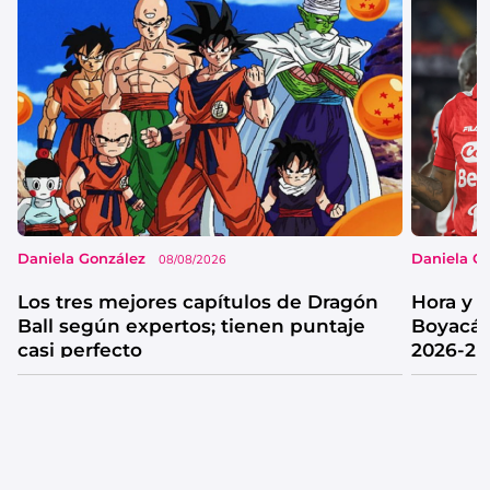
Daniela González
Daniela G
08/08/2026
Los tres mejores capítulos de Dragón
Hora y 
Ball según expertos; tienen puntaje
Boyacá 
casi perfecto
2026-2