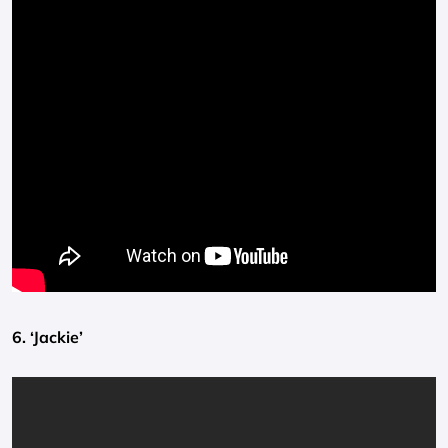
6. ‘Jackie’