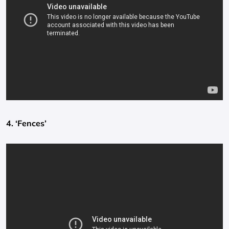
4. ‘Fences’