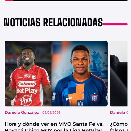
NOTICIAS RELACIONADAS
Daniela González
Daniela G
08/08/2026
Hora y dónde ver en VIVO Santa Fe vs.
¿Cómo s
Boyacá Chico HOY por la Liga BetPlay
falso? 