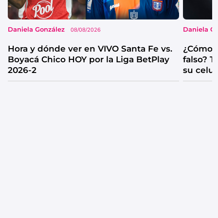
Daniela González
Daniela G
08/08/2026
Hora y dónde ver en VIVO Santa Fe vs.
¿Cómo s
Boyacá Chico HOY por la Liga BetPlay
falso? 
2026-2
su celul