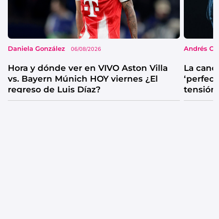
Daniela González
Andrés Co
06/08/2026
Hora y dónde ver en VIVO Aston Villa
La canc
vs. Bayern Múnich HOY viernes ¿El
‘perfecta
regreso de Luis Díaz?
tensión
catarsis