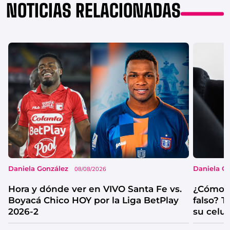
NOTICIAS RELACIONADAS
Daniela González
Daniela G
08/08/2026
Hora y dónde ver en VIVO Santa Fe vs.
¿Cómo s
Boyacá Chico HOY por la Liga BetPlay
falso? 
2026-2
su celul