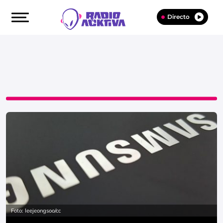
Directo
Foto: leejeongsoo/cc