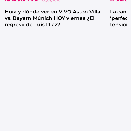
Daniela González
Andrés Co
06/08/2026
Hora y dónde ver en VIVO Aston Villa
La canc
vs. Bayern Múnich HOY viernes ¿El
‘perfecta
regreso de Luis Díaz?
tensión
catarsis