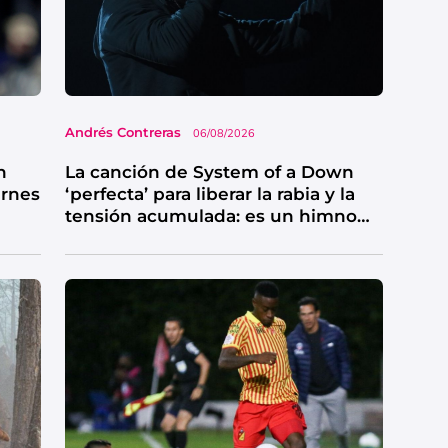
Andrés Contreras
06/08/2026
n
La canción de System of a Down
ernes
‘perfecta’ para liberar la rabia y la
tensión acumulada: es un himno
de catarsis