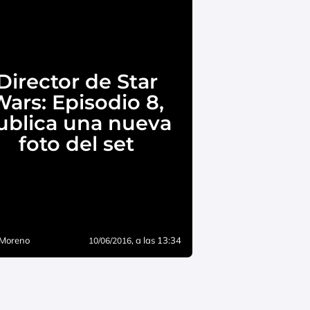
Director de Star
ars: Episodio 8,
ublica una nueva
foto del set
 Moreno
, a las 13:34
10/06/2016