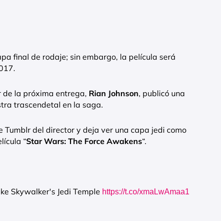
apa final de rodaje; sin embargo, la película será
2017.
r de la próxima entrega,
Rian Johnson
, publicó una
tra trascendetal en la saga.
e Tumblr del director y deja ver una capa jedi como
lícula “
Star Wars: The Force Awakens
“.
uke Skywalker's Jedi Temple
https://t.co/xmaLwAmaa1