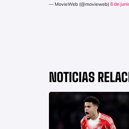
— MovieWeb (@movieweb)
8 de jun
NOTICIAS RELA