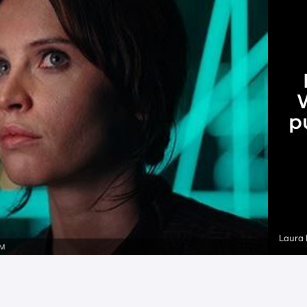
W
p
Laura
AM