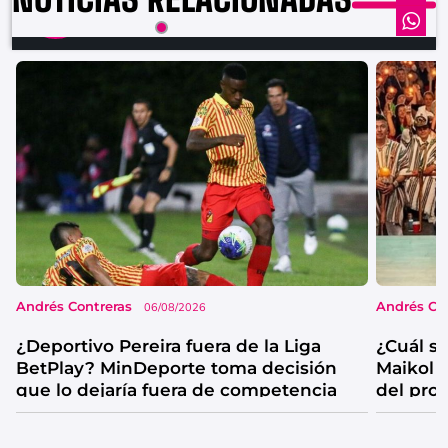
EL IDIOTA DE LA SEMANA ES GRACIAS A JUAN KISS
00:00:00
Andrés Contreras
Andrés Co
06/08/2026
¿Deportivo Pereira fuera de la Liga
¿Cuál se
BetPlay? MinDeporte toma decisión
Maikol 
que lo dejaría fuera de competencia
del pro