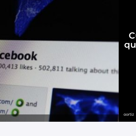
C
qu
aortiz