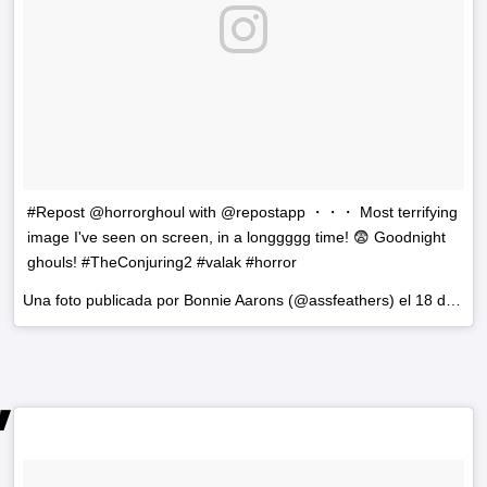
#Repost @horrorghoul with @repostapp ・・・ Most terrifying
image I've seen on screen, in a longgggg time! 😨 Goodnight
ghouls! #TheConjuring2 #valak #horror
Una foto publicada por Bonnie Aarons (@assfeathers) el
18 de Jun de 2016 a la(s) 7:56 PDT