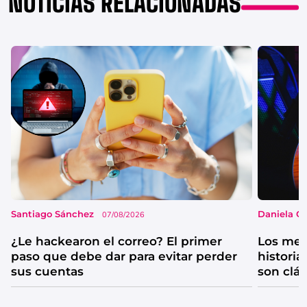
NOTICIAS RELACIONADAS
Santiago Sánchez
Daniela G
07/08/2026
¿Le hackearon el correo? El primer
Los mejo
paso que debe dar para evitar perder
historia
sus cuentas
son clá