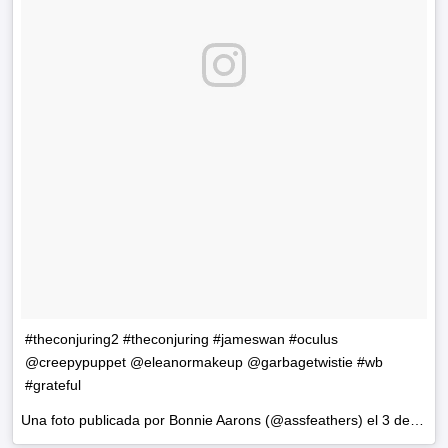
#theconjuring2 #theconjuring #jameswan #oculus
@creepypuppet @eleanormakeup @garbagetwistie #wb
#grateful
Una foto publicada por Bonnie Aarons (@assfeathers) el
3 de Jun de 2016 a la(s) 6:02 PDT