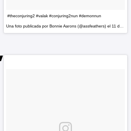
#theconjuring2 #valak #conjuring2nun #demonnun
Una foto publicada por Bonnie Aarons (@assfeathers) el
11 de Jun de 2016 a la(s) 10:24 PDT