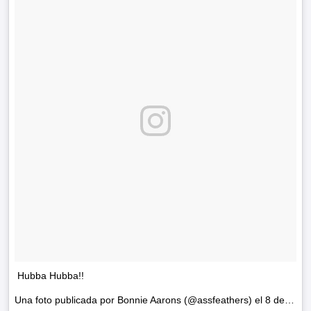
Hubba Hubba!!
Una foto publicada por Bonnie Aarons (@assfeathers) el
8 de Jun de 2016 a la(s) 7:26 PDT