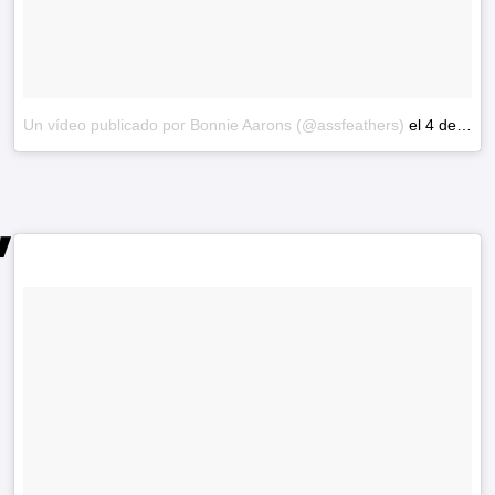
Un vídeo publicado por Bonnie Aarons (@assfeathers)
el
4 de Jun de 2016 a la(s) 7:49 PDT