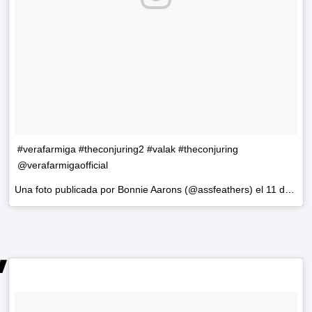
#verafarmiga #theconjuring2 #valak #theconjuring
@verafarmigaofficial
Una foto publicada por Bonnie Aarons (@assfeathers) el
11 de Jun de 2016 a la(s) 10:21 PDT