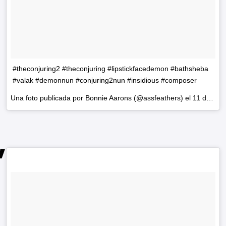
#theconjuring2 #theconjuring #lipstickfacedemon #bathsheba
#valak #demonnun #conjuring2nun #insidious #composer
Una foto publicada por Bonnie Aarons (@assfeathers) el
11 de Jun de 2016 a la(s) 10:30 PDT