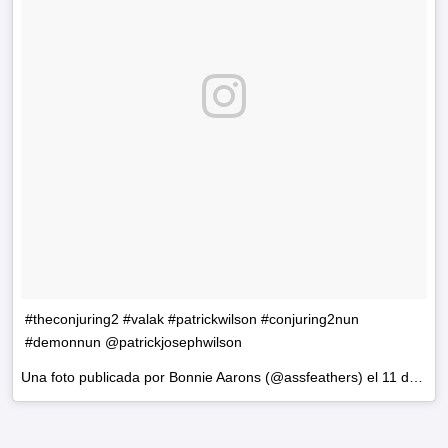
#theconjuring2 #valak #patrickwilson #conjuring2nun
#demonnun @patrickjosephwilson
Una foto publicada por Bonnie Aarons (@assfeathers) el
11 de Jun de 2016 a la(s) 10:26 PDT