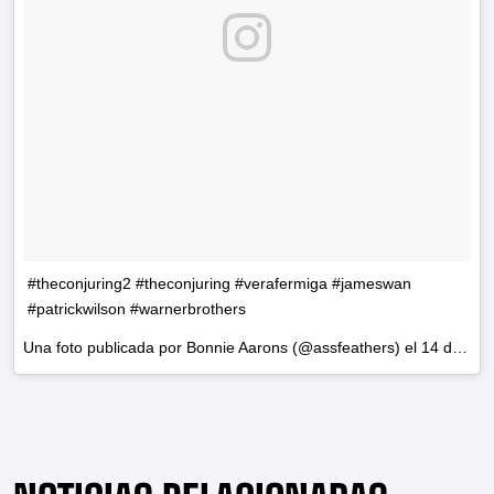
#theconjuring2 #theconjuring #verafermiga #jameswan
#patrickwilson #warnerbrothers
Una foto publicada por Bonnie Aarons (@assfeathers) el
14 de May de 2016 a la(s) 6:06 PDT