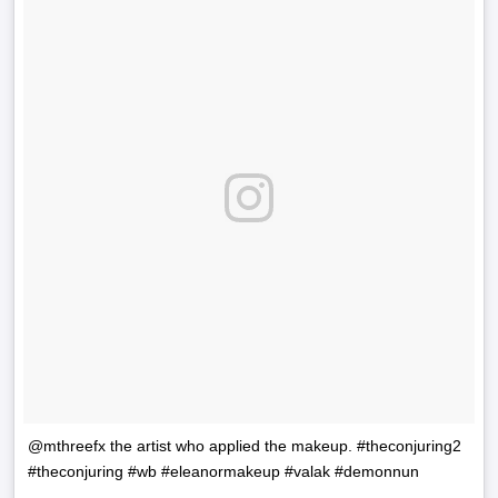
@mthreefx the artist who applied the makeup. #theconjuring2
#theconjuring #wb #eleanormakeup #valak #demonnun