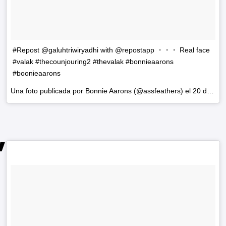
#Repost @galuhtriwiryadhi with @repostapp ・・・ Real face
#valak #thecounjouring2 #thevalak #bonnieaarons
#boonieaarons
Una foto publicada por Bonnie Aarons (@assfeathers) el
20 de Jun de 2016 a la(s) 5:42 PDT