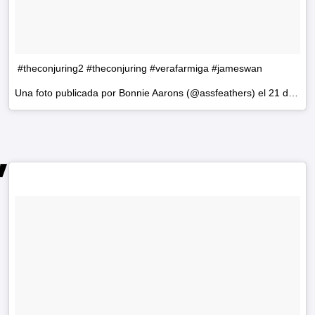
#theconjuring2 #theconjuring #verafarmiga #jameswan
Una foto publicada por Bonnie Aarons (@assfeathers) el
21 de May de 2016 a la(s) 8:35 PDT