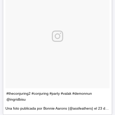
#theconjuring2 #conjuring #party #valak #demonnun
@ingridbisu
Una foto publicada por Bonnie Aarons (@assfeathers) el
23 de Jun de 2016 a la(s) 7:09 PDT