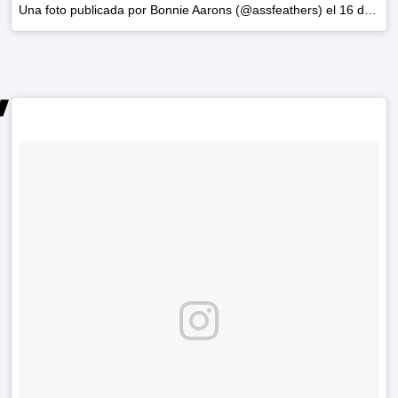
Una foto publicada por Bonnie Aarons (@assfeathers) el
16 de Jun de 2016 a la(s) 1:26 PDT