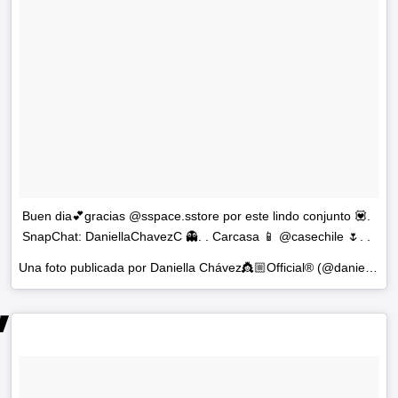
Buen dia💕gracias @sspace.sstore por este lindo conjunto 💟.
SnapChat: DaniellaChavezC 👻. . Carcasa 📱 @casechile 🌷. .
Una foto publicada por Daniella Chávez👸🏼Official® (@daniellachavezofficial) el