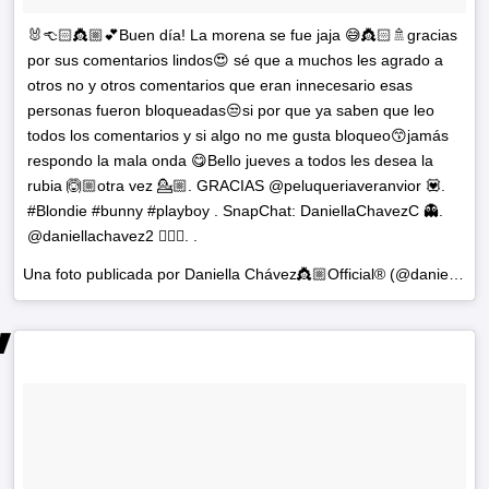
🐰👈🏻👸🏼💕Buen día! La morena se fue jaja 😅👸🏻🚿gracias
por sus comentarios lindos😍 sé que a muchos les agrado a
otros no y otros comentarios que eran innecesario esas
personas fueron bloqueadas😒si por que ya saben que leo
todos los comentarios y si algo no me gusta bloqueo😙jamás
respondo la mala onda 😋Bello jueves a todos les desea la
rubia 🙆🏼otra vez 💁🏼. GRACIAS @peluqueriaveranvior 💟.
#Blondie #bunny #playboy . SnapChat: DaniellaChavezC 👻.
@daniellachavez2 👈🏻👯. .
Una foto publicada por Daniella Chávez👸🏼Official® (@daniellachavezofficial) el