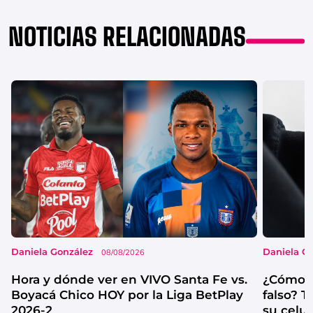
NOTICIAS RELACIONADAS
Daniela González
Daniela G
08/08/2026
Hora y dónde ver en VIVO Santa Fe vs.
¿Cómo s
Boyacá Chico HOY por la Liga BetPlay
falso? 
2026-2
su celul