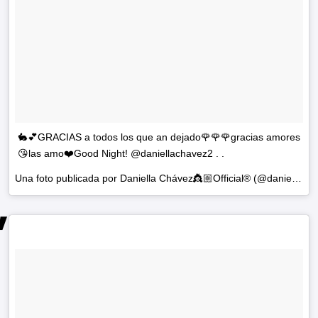
🐇💕GRACIAS a todos los que an dejado🌹🌹🌹gracias amores
😘las amo❤️Good Night! @daniellachavez2 . .
Una foto publicada por Daniella Chávez👸🏼Official® (@daniellachavezofficial) el