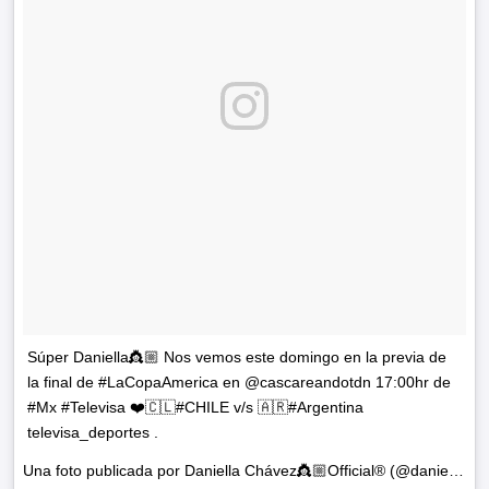
Súper Daniella👸🏼 Nos vemos este domingo en la previa de
la final de #LaCopaAmerica en @cascareandotdn 17:00hr de
#Mx #Televisa ❤️🇨🇱#CHILE v/s 🇦🇷#Argentina
televisa_deportes .
Una foto publicada por Daniella Chávez👸🏼Official® (@daniellachavezofficial) el