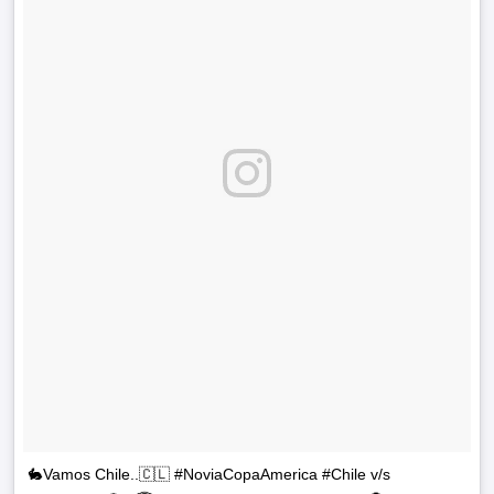
🐇Vamos Chile..🇨🇱 #NoviaCopaAmerica #Chile v/s