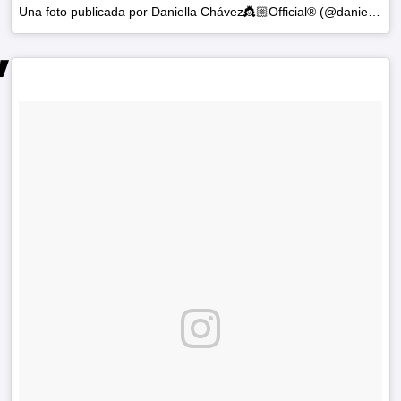
Una foto publicada por Daniella Chávez👸🏼Official® (@daniellachavezofficial) el