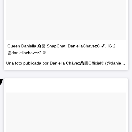
Queen Daniella 👸🏼 SnapChat: DaniellaChavezC 💕. IG 2
@daniellachavez2 🐰. .
Una foto publicada por Daniella Chávez👸🏼Official® (@daniellachavezofficial) el