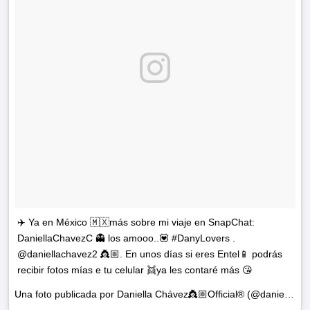
✈️ Ya en México 🇲🇽más sobre mi viaje en SnapChat:
DaniellaChavezC 👻 los amooo..💟 #DanyLovers .
@daniellachavez2 👸🏼. En unos días si eres Entel📱 podrás
recibir fotos mías e tu celular 👯ya les contaré más 😘
Una foto publicada por Daniella Chávez👸🏼Official® (@daniellachavezofficial) el