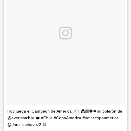
Hoy juega el Campeón de América 🇨🇱👸🏼⚽️💋mi poleron de
@everlastchile ❤️ #Chile #CopaAmerica #noviacopaamerica .
@daniellachavez2 🐰. .