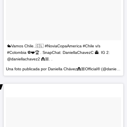
🐇Vamos Chile..🇨🇱 #NoviaCopaAmerica #Chile v/s
#Colombia ⚽️❤️🏆 . SnapChat: DaniellaChavezC 👻. IG 2:
@daniellachavez2 👸🏼. .
Una foto publicada por Daniella Chávez👸🏼Official® (@daniellachavezofficial) el