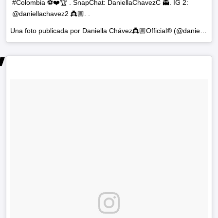
#Colombia ⚽️❤️🏆 . SnapChat: DaniellaChavezC 👻. IG 2:
@daniellachavez2 👸🏼. .
Una foto publicada por Daniella Chávez👸🏼Official® (@daniellachavezofficial) el