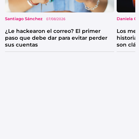
Santiago Sánchez
Daniela G
07/08/2026
¿Le hackearon el correo? El primer
Los mejo
paso que debe dar para evitar perder
historia
sus cuentas
son clá