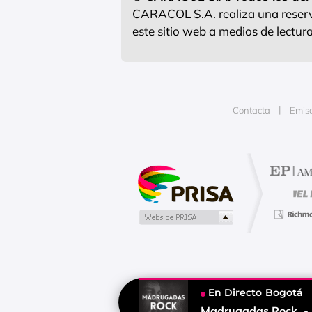
CARACOL S.A. realiza una reserva
este sitio web a medios de lectu
Contacta
Emis
Publicidad
En Directo
Bogotá
Tu contenido empezará después d
Madrugadas Rock
-