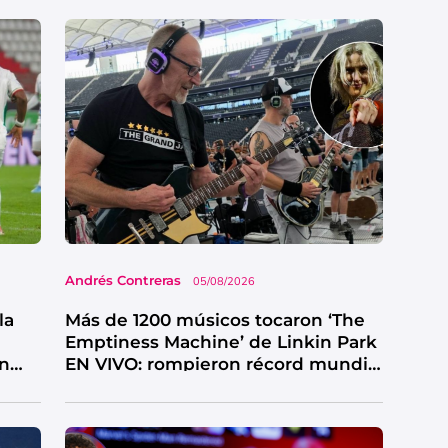
Andrés Contreras
05/08/2026
la
Más de 1200 músicos tocaron ‘The
Emptiness Machine’ de Linkin Park
en
EN VIVO: rompieron récord mundial
y así sonó