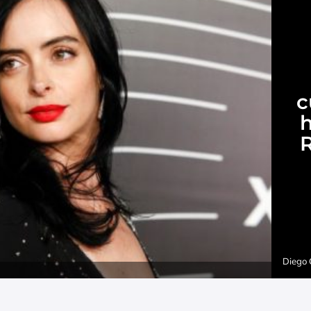
c
R
Diego 