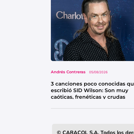
Andrés Contreras
05/08/2026
3 canciones poco conocidas q
escribió SID Wilson: Son muy
caóticas, frenéticas y crudas
© CARACOL S.A. Todos los der