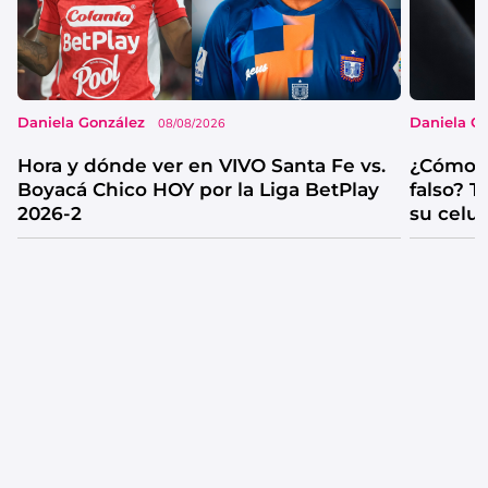
Daniela González
Daniela G
08/08/2026
Hora y dónde ver en VIVO Santa Fe vs.
¿Cómo s
Boyacá Chico HOY por la Liga BetPlay
falso? 
2026-2
su celul