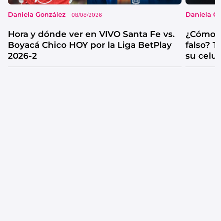
Daniela González
Daniela G
08/08/2026
Hora y dónde ver en VIVO Santa Fe vs.
¿Cómo s
Boyacá Chico HOY por la Liga BetPlay
falso? 
2026-2
su celul