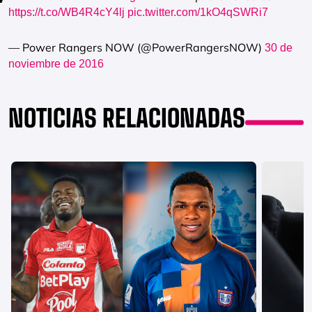
https://t.co/WB4R4cY4lj
pic.twitter.com/1kO4qSWRi7
— Power Rangers NOW (@PowerRangersNOW)
30 de
noviembre de 2016
NOTICIAS RELACIONADAS