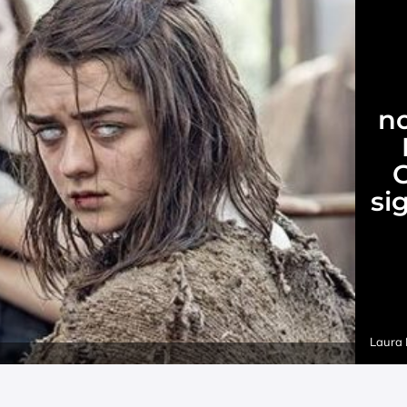
no
si
Laura