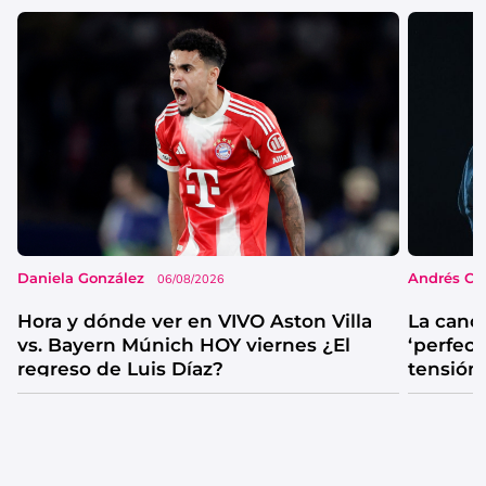
Daniela González
Andrés Co
06/08/2026
Hora y dónde ver en VIVO Aston Villa
La canc
vs. Bayern Múnich HOY viernes ¿El
‘perfecta
regreso de Luis Díaz?
tensión
catarsis