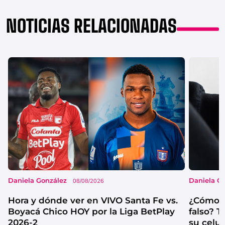
NOTICIAS RELACIONADAS
Daniela González
Daniela G
08/08/2026
Hora y dónde ver en VIVO Santa Fe vs.
¿Cómo s
Boyacá Chico HOY por la Liga BetPlay
falso? 
2026-2
su celul