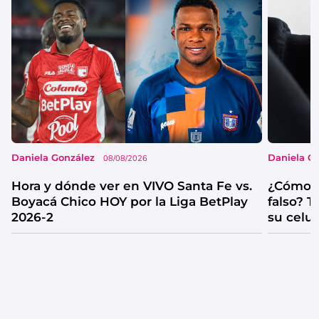
Daniela González
Daniela G
08/08/2026
Hora y dónde ver en VIVO Santa Fe vs.
¿Cómo s
Boyacá Chico HOY por la Liga BetPlay
falso? 
2026-2
su celul