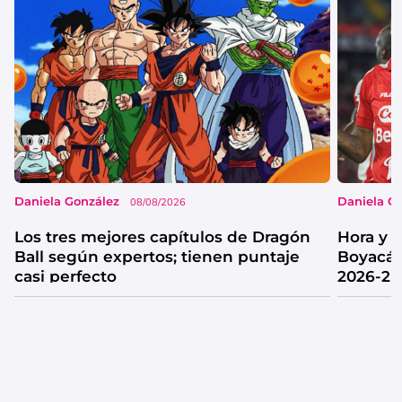
Daniela González
Daniela G
08/08/2026
Los tres mejores capítulos de Dragón
Hora y 
Ball según expertos; tienen puntaje
Boyacá 
casi perfecto
2026-2