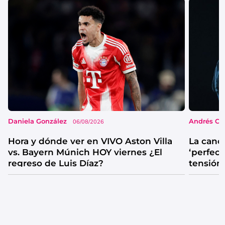
Daniela González
Andrés Co
06/08/2026
Hora y dónde ver en VIVO Aston Villa
La canc
vs. Bayern Múnich HOY viernes ¿El
‘perfecta
regreso de Luis Díaz?
tensión
catarsis