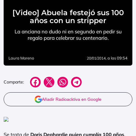
[Video] Abuela festejó sus 100
años con un stripper
La anciana no dudo ni en segundo en pedir su
regalo para celebrar su centenario.
Laura Moreno
, a las 09:54
20/01/2014
Comparte:
Añadir Radioacktiva en Google
Se trata de
Doris Deahardie quien cumplía 100 años
.