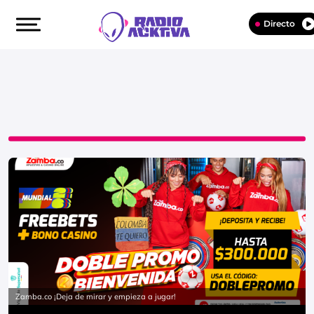
Directo
Zamba.co ¡Deja de mirar y empieza a jugar!