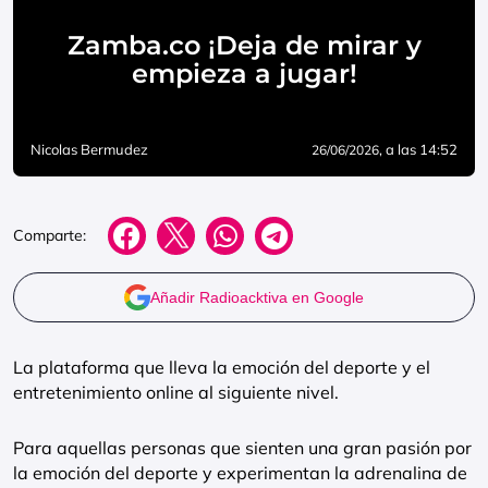
Zamba.co ¡Deja de mirar y
empieza a jugar!
Nicolas Bermudez
, a las 14:52
26/06/2026
Comparte:
Añadir Radioacktiva en Google
La plataforma que lleva la emoción del deporte y el
entretenimiento online al siguiente nivel.
Para aquellas personas que sienten una gran pasión por
la emoción del deporte y experimentan la adrenalina de