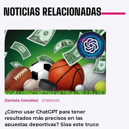
NOTICIAS RELACIONADAS
Daniela González
27/09/2025
¿Cómo usar ChatGPT para tener
resultados más precisos en las
apuestas deportivas? Siga este truco