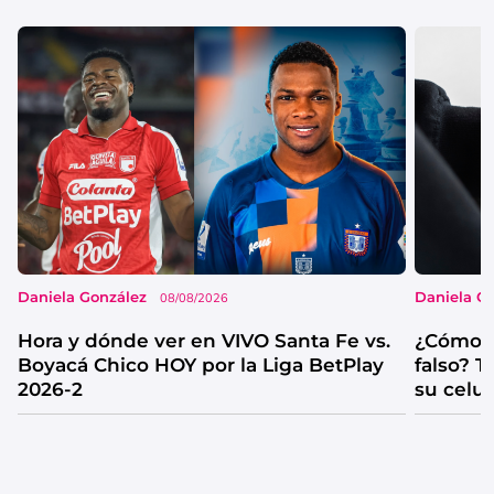
Daniela González
Daniela G
08/08/2026
Hora y dónde ver en VIVO Santa Fe vs.
¿Cómo s
Boyacá Chico HOY por la Liga BetPlay
falso? 
2026-2
su celul