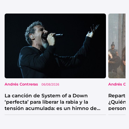
Andrés Contreras
Andrés Co
06/08/2026
La canción de System of a Down
Reparto
‘perfecta’ para liberar la rabia y la
¿Quién 
tensión acumulada: es un himno de
persona
catarsis