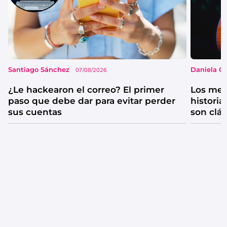
Santiago Sánchez
Daniela G
07/08/2026
¿Le hackearon el correo? El primer
Los mejo
paso que debe dar para evitar perder
historia
sus cuentas
son clá