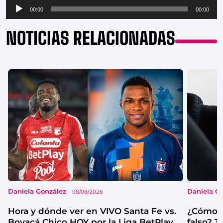
Reproductor
00:00
00:00
de
audio
NOTICIAS RELACIONADAS
Daniela González
Daniela G
08/08/2026
Hora y dónde ver en VIVO Santa Fe vs.
¿Cómo s
Boyacá Chico HOY por la Liga BetPlay
falso? 