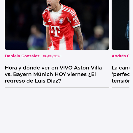
Daniela González
Andrés Co
06/08/2026
Hora y dónde ver en VIVO Aston Villa
La canc
vs. Bayern Múnich HOY viernes ¿El
‘perfecta
regreso de Luis Díaz?
tensión
catarsis