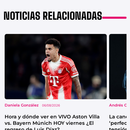
NOTICIAS RELACIONADAS
Daniela González
Andrés Co
06/08/2026
Hora y dónde ver en VIVO Aston Villa
La canc
vs. Bayern Múnich HOY viernes ¿El
‘perfecta
regreso de Luis Díaz?
tensión