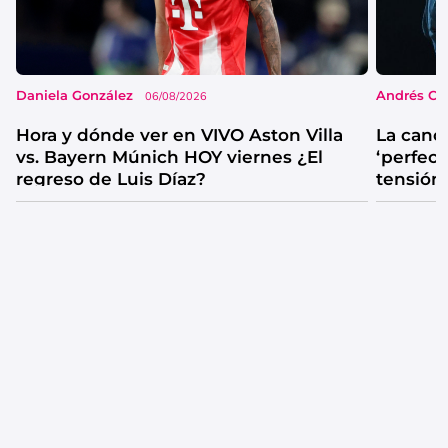
Daniela González
Andrés Co
06/08/2026
Hora y dónde ver en VIVO Aston Villa
La canc
vs. Bayern Múnich HOY viernes ¿El
‘perfecta
regreso de Luis Díaz?
tensión
catarsis