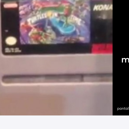
m
pantal