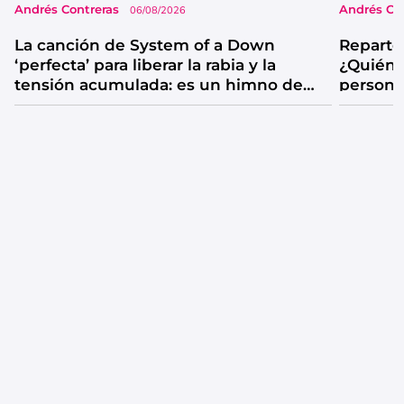
Andrés Contreras
Andrés Co
06/08/2026
La canción de System of a Down
Reparto
‘perfecta’ para liberar la rabia y la
¿Quién 
tensión acumulada: es un himno de
persona
catarsis