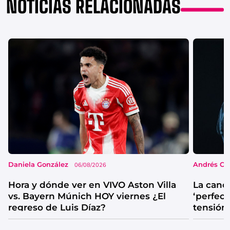
NOTICIAS RELACIONADAS
Daniela González
Andrés Co
06/08/2026
Hora y dónde ver en VIVO Aston Villa
La canc
vs. Bayern Múnich HOY viernes ¿El
‘perfecta
regreso de Luis Díaz?
tensión
catarsis