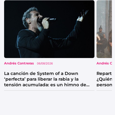
Andrés Contreras
Andrés Co
06/08/2026
La canción de System of a Down
Reparto
‘perfecta’ para liberar la rabia y la
¿Quién 
tensión acumulada: es un himno de
persona
catarsis