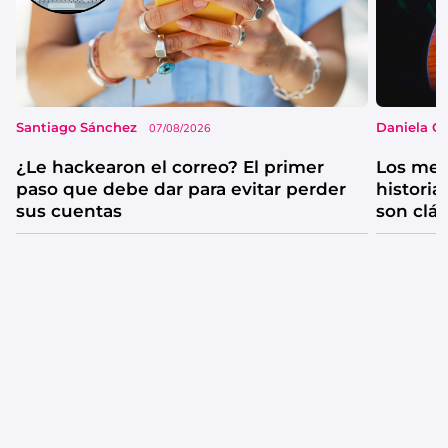
Santiago Sánchez
Daniela G
07/08/2026
¿Le hackearon el correo? El primer
Los mejo
paso que debe dar para evitar perder
historia
sus cuentas
son clá