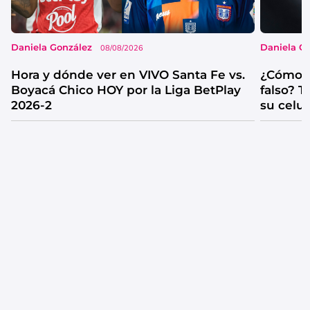
Daniela González
Daniela G
08/08/2026
Hora y dónde ver en VIVO Santa Fe vs.
¿Cómo s
Boyacá Chico HOY por la Liga BetPlay
falso? 
2026-2
su celul