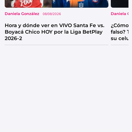
Daniela González
Daniela G
08/08/2026
Hora y dónde ver en VIVO Santa Fe vs.
¿Cómo s
Boyacá Chico HOY por la Liga BetPlay
falso? 
2026-2
su celul