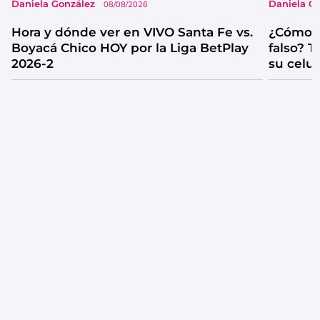
Daniela González
Daniela G
08/08/2026
Hora y dónde ver en VIVO Santa Fe vs.
¿Cómo s
Boyacá Chico HOY por la Liga BetPlay
falso? 
2026-2
su celul