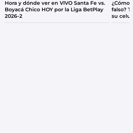
Hora y dónde ver en VIVO Santa Fe vs.
¿Cómo s
Boyacá Chico HOY por la Liga BetPlay
falso? 
2026-2
su celul