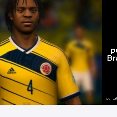
p
Br
pantal