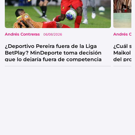
Andrés Contreras
Andrés Co
06/08/2026
¿Deportivo Pereira fuera de la Liga
¿Cuál se
BetPlay? MinDeporte toma decisión
Maikol 
que lo dejaría fuera de competencia
del pro