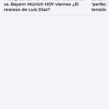
vs. Bayern Múnich HOY viernes ¿El
‘perfecta
regreso de Luis Díaz?
tensión
catarsis