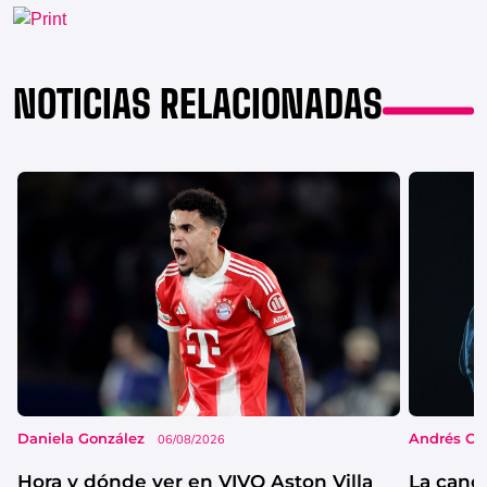
NOTICIAS RELACIONADAS
Daniela González
Andrés Co
06/08/2026
Hora y dónde ver en VIVO Aston Villa
La canc